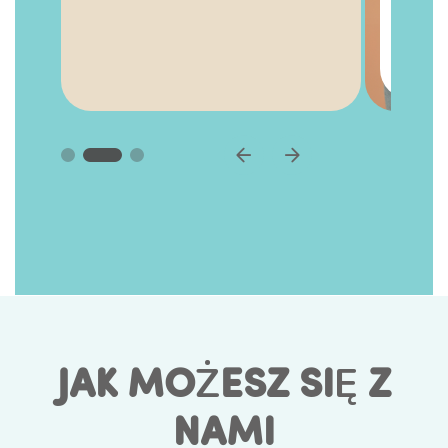
bezpośrednio do buzi, dzięki
czemu wokół ust nie pojawiają
się żadne podrażnienia.”
JAK MOŻESZ SIĘ Z
NAMI